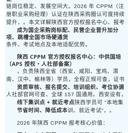
链岗位稳定、发展空间大。2026 年 CPPM（注
册职业采购经理）认证在陕西采购圈认可度持续
提升，
。本文详解陕西官方授权报名中心、报考
成为国企采购岗标配、民营企业晋升加分
项、跳槽全国市场硬通货
条件、考试地点及本地适配优势。
陕西 CPPM 官方授权报名中心：中供国培
（APS 授权・人社部备案）
，负责陕西全省（西安、咸阳、宝鸡、渭
南、汉中、榆林等）学员
，全程正规可查，证书
资质审核、报名提交、培训组织、考位协调
人社部官网可查、全球 157 国通用。西安设有
，
线下集训点 + 就近考点
陕西学员可 “本地集
节省时间、降低成本
训、就近考试”，
。
2026 年陕西 CPPM 报考核心价值：