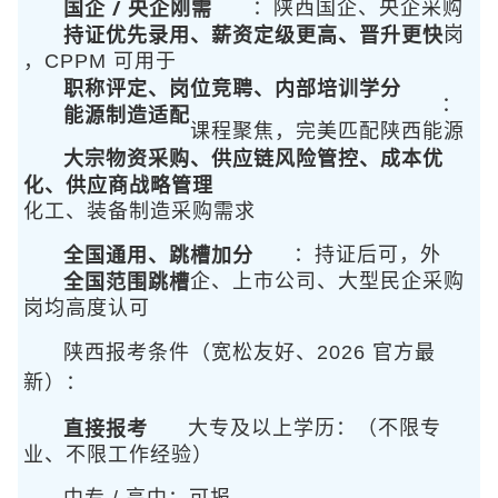
国企 / 央企刚需
：陕西国企、央企采购
持证优先录用、薪资定级更高、晋升更快
岗
，CPPM 可用于
职称评定、岗位竞聘、内部培训学分
：
能源制造适配
课程聚焦
，完美匹配陕西能源
大宗物资采购、供应链风险管控、成本优
化、供应商战略管理
化工、装备制造采购需求
全国通用、跳槽加分
：持证后可
，外
全国范围跳槽
企、上市公司、大型民企采购
岗均高度认可
陕西报考条件（宽松友好、2026 官方最
新）：
直接报考
大专及以上学历：
（不限专
业、不限工作经验）