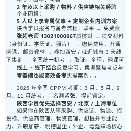
中专 / 高中：
可报
2 年及以上采购 / 物料 / 供应链相关经验
企业团报：
5 人以上享专属优惠 + 定制企业内训方案
陕西学员报名与备考流程：联系
→ 免费资
张超老师 13021900067
质核对 → 提交材料
（身份证、学历证、照片） → 缴纳费用、开通
网课、邮寄教材 → 参加西安 / 就近城市 3 天线
下集训 → 全国统一机考 → 取证。全程
，网课可
线上 + 线下结合
反复学习，集训聚焦考点与
零基础也能高效备考
实操案例，
。
2026 年全国 CPPM 考期：3 月、5 月、9
月、11 月统考，
，名额紧张、提前锁定。
陕西学员优先选择西安 / 北京 / 上海考位
如果你在陕西从事采购、供应链、物流、招
投标、供应商管理、物资管理，想提升专业能
力、升职加薪、跳槽国企 / 外企、增强职场核心