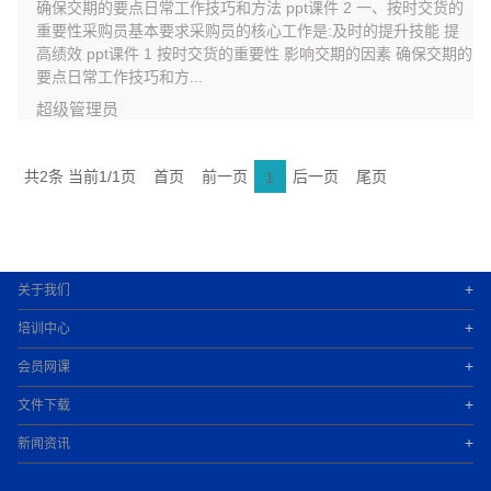
确保交期的要点日常工作技巧和方法 ppt课件 2 一、按时交货的
重要性采购员基本要求采购员的核心工作是:及时的提升技能 提
高绩效 ppt课件 1 按时交货的重要性 影响交期的因素 确保交期的
要点日常工作技巧和方...
超级管理员
共2条 当前1/1页
首页
前一页
后一页
尾页
1
+
关于我们
+
培训中心
+
会员网课
+
文件下载
+
新闻资讯